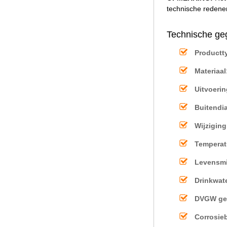
technische redenen
Technische ge
Productt
Materiaal
Uitvoerin
Buitendi
Wijziging
Temperat
Levensmi
Drinkwat
DVGW ge
Corrosie