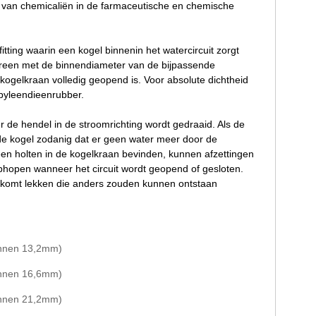
 van chemicaliën in de farmaceutische en chemische
tting waarin een kogel binnenin het watercircuit zorgt
ereen met de binnendiameter van de bijpassende
ogelkraan volledig geopend is. Voor absolute dichtheid
opyleendieenrubber.
r de hendel in de stroomrichting wordt gedraaid. Als de
 de kogel zodanig dat er geen water meer door de
en holten in de kogelkraan bevinden, kunnen afzettingen
 ophopen wanneer het circuit wordt geopend of gesloten.
oorkomt lekken die anders zouden kunnen ontstaan
innen 13,2mm)
innen 16,6mm)
innen 21,2mm)