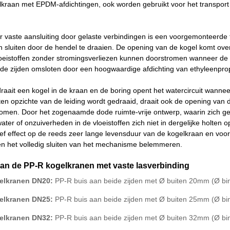
lkraan met EPDM-afdichtingen, ook worden gebruikt voor het transport
 vaste aansluiting door gelaste verbindingen is een voorgemonteerde fi
n sluiten door de hendel te draaien. De opening van de kogel komt ov
oeistoffen zonder stromingsverliezen kunnen doorstromen wanneer de k
ide zijden omsloten door een hoogwaardige afdichting van ethyleenpr
draait een kogel in de kraan en de boring opent het watercircuit wannee
en opzichte van de leiding wordt gedraaid, draait ook de opening van
romen. Door het zogenaamde dode ruimte-vrije ontwerp, waarin zich ge
ter of onzuiverheden in de vloeistoffen zich niet in dergelijke holten
tief effect op de reeds zeer lange levensduur van de kogelkraan en v
en het volledig sluiten van het mechanisme belemmeren.
van de PP-R kogelkranen met vaste lasverbinding
elkranen DN20:
PP-R buis aan beide zijden met Ø buiten 20mm (Ø b
elkranen DN25:
PP-R buis aan beide zijden met Ø buiten 25mm (Ø b
elkranen DN32:
PP-R buis aan beide zijden met Ø buiten 32mm (Ø b