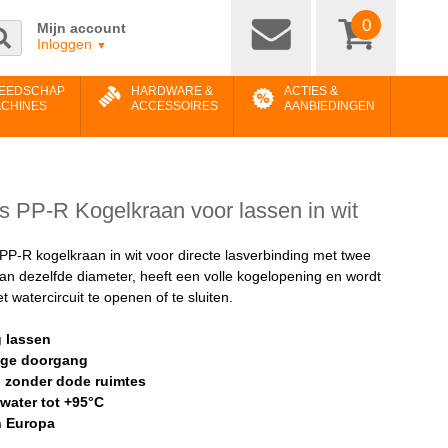
0
Mijn account
Inloggen
▼
EEDSCHAP
HARDWARE &
ACTIES &
ACHINES
ACCESSOIRES
AANBIEDINGEN
s PP-R Kogelkraan voor lassen in wit
PP-R kogelkraan in wit voor directe lasverbinding met twee
an dezelfde diameter, heeft een volle kogelopening en wordt
t watercircuit te openen of te sluiten.
g lassen
ige doorgang
 zonder dode ruimtes
water tot +95°C
n Europa