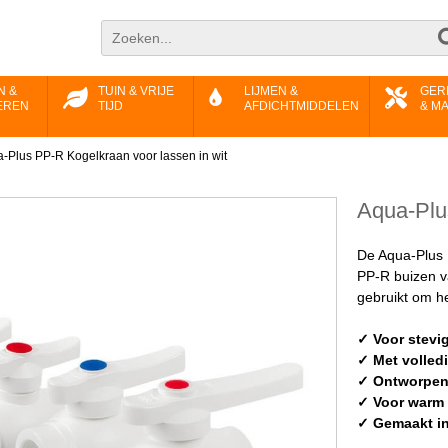
N &
TUIN & VRIJE
LIJMEN &
GER
EREN
TIJD
AFDICHTMIDDELEN
& M
-Plus PP-R Kogelkraan voor lassen in wit
Aqua-Plu
De Aqua-Plus 
PP-R buizen v
gebruikt om he
✓ Voor stevi
✓ Met volled
✓ Ontworpen
✓ Voor warm 
✓ Gemaakt i