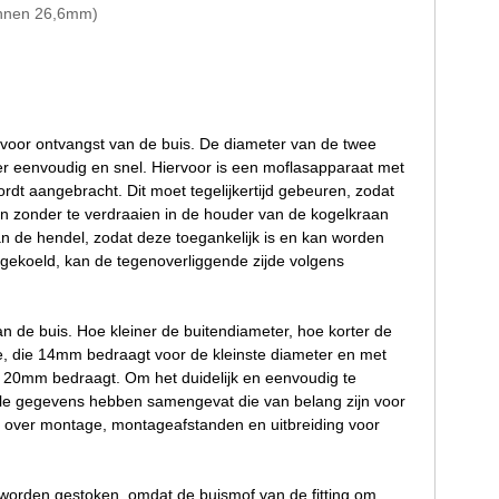
innen 26,6mm)
voor ontvangst van de buis. De diameter van de twee
eer eenvoudig en snel. Hiervoor is een moflasapparaat met
rdt aangebracht. Dit moet tegelijkertijd gebeuren, zodat
en zonder te verdraaien in de houder van de kogelkraan
van de hendel, zodat deze toegankelijk is en kan worden
fgekoeld, kan de tegenoverliggende zijde volgens
 de buis. Hoe kleiner de buitendiameter, hoe korter de
te, die 14mm bedraagt voor de kleinste diameter en met
 20mm bedraagt. Om het duidelijk en eenvoudig te
alle gegevens hebben samengevat die van belang zijn voor
e over montage, montageafstanden en uitbreiding voor
g worden gestoken, omdat de buismof van de fitting om