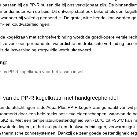
ie passen bij de PP-R buizen die bij ons verkrijgbaar zijn. De binnend
nendiameter van de buis. Dit ontwerp staat ook bekend als een kogelk
 wanneer hij volledig geopend is. De grote, witte hendel kan worden
m- en koudwaterleidingen.
ot de kogelkraan met schroefverbinding wordt de goedkopere versie rec
t zo voor een permanente, waterdichte en drukdichte verbinding tusse
als de lasverbinding zorgvuldig wordt uitgevoerd.
ng:
Plus PP-R kogelkraan voor het lassen in wit
 van de PP-R kogelkraan met handgreephendel
van de afdichtingen is de Aqua-Plus PP-R kogelkraan gemaakt van wit
kenmerkt door een hele reeks positieve eigenschappen, waarvan de bela
KZ is. Met een temperatuurbestendigheid van -10°C tot +95°C kan he
waterleidingen, of het nu gaat om drinkwaterleidingen, verwarmingsleid
an thermische zonnesystemen. Dankzij de zeer goede bestendigheid tege