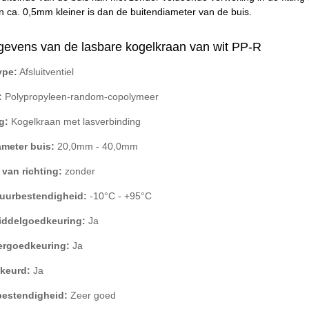
 ca. 0,5mm kleiner is dan de buitendiameter van de buis.
gevens van de lasbare kogelkraan van wit PP-R
ype:
Afsluitventiel
:
Polypropyleen-random-copolymeer
g:
Kogelkraan met lasverbinding
ameter buis:
20,0mm - 40,0mm
 van richting:
zonder
uurbestendigheid:
-10°C - +95°C
ddelgoedkeuring:
Ja
ergoedkeuring:
Ja
keurd:
Ja
bestendigheid:
Zeer goed