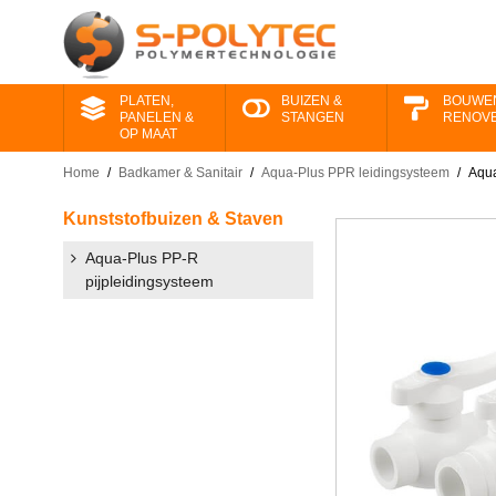
PLATEN,
BUIZEN &
BOUWE
PANELEN &
STANGEN
RENOV
OP MAAT
Home
/
Badkamer & Sanitair
/
Aqua-Plus PPR leidingsysteem
/
Aqua
Kunststof​buizen & Staven
Aqua-Plus PP-R
pijpleidingsysteem