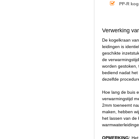
PP-R kog
Verwerking van
De kogelkraan van
leidingen is ident
geschikte inzetstu
de verwarmingstijd
worden gestoken, t
bediend nadat het 
dezelfde procedur
Hoe lang de buis 
verwarmingstijd me
2mm toeneemt naar
maken, hebben wij 
het lassen van de
warmwaterleidinge
OPMERKING:
Het 