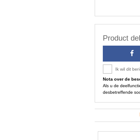
Product de
Ik wil dit b
Nota over de be
Als u de deelfunct
desbetreffende soc