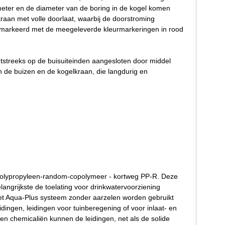
iameter en de diameter van de boring in de kogel komen
raan met volle doorlaat, waarbij de doorstroming
 gemarkeerd met de meegeleverde kleurmarkeringen in rood
htstreeks op de buisuiteinden aangesloten door middel
n de buizen en de kogelkraan, die langdurig en
 polypropyleen-random-copolymeer - kortweg PP-R. Deze
ngrijkste de toelating voor drinkwatervoorziening
t Aqua-Plus systeem zonder aarzelen worden gebruikt
ingen, leidingen voor tuinberegening of voor inlaat- en
n chemicaliën kunnen de leidingen, net als de solide