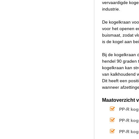
vervaardigde koge
industrie.
De kogelkraan voor
voor het openen e
buismaat, zodat vl
is de kogel aan be
Bij de kogelkraan 
hendel 90 graden t
kogelkraan kan st
van kalkhoudend wa
Dit heeft een posi
wanneer afzetting
Maatoverzicht 
PP-R kog
PP-R kog
PP-R kog