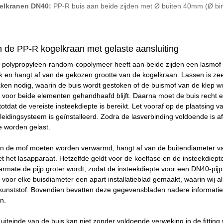
elkranen DN40:
PP-R buis aan beide zijden met Ø buiten 40mm (Ø b
 de PP-R kogelkraan met gelaste aansluiting
 polypropyleen-random-copolymeer heeft aan beide zijden een lasmof 
iek en hangt af van de gekozen grootte van de kogelkraan. Lassen is z
kken nodig, waarin de buis wordt gestoken of de buismof van de klep wo
 voor beide elementen gehandhaafd blijft. Daarna moet de buis recht 
otdat de vereiste insteekdiepte is bereikt. Let vooraf op de plaatsing 
leidingsysteem is geïnstalleerd. Zodra de lasverbinding voldoende is a
e worden gelast.
en de mof moeten worden verwarmd, hangt af van de buitendiameter van
t het lasapparaat. Hetzelfde geldt voor de koelfase en de insteekdiep
mate de pijp groter wordt, zodat de insteekdiepte voor een DN40-pijp
voor elke buisdiameter een apart installatieblad gemaakt, waarin wij 
 kunststof. Bovendien bevatten deze gegevensbladen nadere informati
n.
uiteinde van de buis kan niet zonder voldoende verweking in de fittin