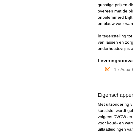
gunstige prijzen d
overeen met de bin
onbelemmerd blijft
en blauw voor war
In tegenstelling t
van lassen en zorg
onderhoudsvrij is 
Leveringsomva
1 x Aqua-
Eigenschappen
Met uitzondering 
kunststof wordt ge
volgens DVGW en S
voor koud- en warm
uitlaatleidingen v