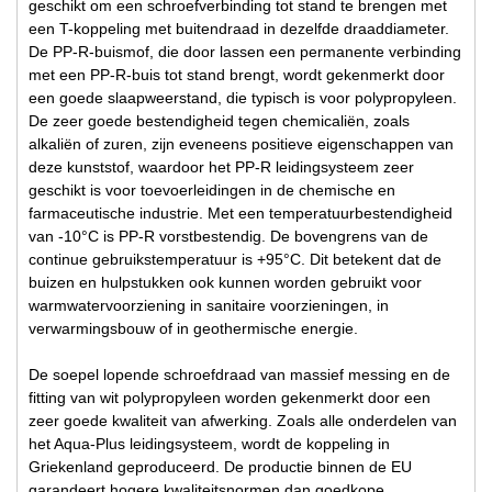
geschikt om een schroefverbinding tot stand te brengen met
een T-koppeling met buitendraad in dezelfde draaddiameter.
De PP-R-buismof, die door lassen een permanente verbinding
met een PP-R-buis tot stand brengt, wordt gekenmerkt door
een goede slaapweerstand, die typisch is voor polypropyleen.
De zeer goede bestendigheid tegen chemicaliën, zoals
alkaliën of zuren, zijn eveneens positieve eigenschappen van
deze kunststof, waardoor het PP-R leidingsysteem zeer
geschikt is voor toevoerleidingen in de chemische en
farmaceutische industrie. Met een temperatuurbestendigheid
van -10°C is PP-R vorstbestendig. De bovengrens van de
continue gebruikstemperatuur is +95°C. Dit betekent dat de
buizen en hulpstukken ook kunnen worden gebruikt voor
warmwatervoorziening in sanitaire voorzieningen, in
verwarmingsbouw of in geothermische energie.
De soepel lopende schroefdraad van massief messing en de
fitting van wit polypropyleen worden gekenmerkt door een
zeer goede kwaliteit van afwerking. Zoals alle onderdelen van
het Aqua-Plus leidingsysteem, wordt de koppeling in
Griekenland geproduceerd. De productie binnen de EU
garandeert hogere kwaliteitsnormen dan goedkope