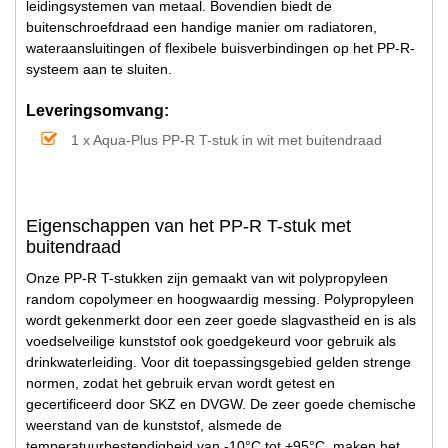
leidingsystemen van metaal. Bovendien biedt de
buitenschroefdraad een handige manier om radiatoren,
wateraansluitingen of flexibele buisverbindingen op het PP-R-
systeem aan te sluiten.
Leveringsomvang:
1 x Aqua-Plus PP-R T-stuk in wit met buitendraad
Eigenschappen van het PP-R T-stuk met
buitendraad
Onze PP-R T-stukken zijn gemaakt van wit polypropyleen
random copolymeer en hoogwaardig messing. Polypropyleen
wordt gekenmerkt door een zeer goede slagvastheid en is als
voedselveilige kunststof ook goedgekeurd voor gebruik als
drinkwaterleiding. Voor dit toepassingsgebied gelden strenge
normen, zodat het gebruik ervan wordt getest en
gecertificeerd door SKZ en DVGW. De zeer goede chemische
weerstand van de kunststof, alsmede de
temperatuurbestendigheid van -10°C tot +95°C, maken het