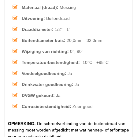
Materiaal (draad):
Messing
Uitvoering:
Buitendraad
Draaddiameter:
1/2" - 1"
Buitendiameter buis:
20,0mm - 32,0mm
Wijziging van richting:
0°, 90°
Temperatuurbestendigheid:
-10°C - +95°C
Voedselgoedkeuring:
Ja
Drinkwater goedkeuring:
Ja
DVGW gekeurd:
Ja
Corrosiebestendigheid:
Zeer goed
OPMERKING:
De schroefverbinding van de buitendraad van
messing moet worden afgedicht met wat hennep- of teflontape
voor een optimale dichtheid.