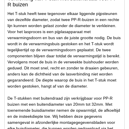
R buizen
Het T-stuk heeft twee tegenover elkaar liggende pijpsteunen
van dezelfde diameter, zodat twee PP-R-buizen in een rechte
lijn kunnen worden gelast zonder de diameter te verkleinen.
Voor het lasproces is een pijplasapparaat met
verwarmingsdoorn en bus van de juiste grootte nodig. De buis
wordt in de verwarmingsbuis gestoken en het T-stuk wordt
tegelijkertijd op de verwarmingsdoorn geplaatst. De twee
componenten blijven daar totdat de verwarmingstijd is bereikt.
Vervolgens moet de buis in de verweekte buishouder worden
geduwd. Dit moet snel, recht en zonder te draaien gebeuren,
anders kan de dichtheid van de lasverbinding niet worden
gegarandeerd. De diepte waarop de buis in het T-stuk moet
worden gestoken, hangt af van de diameter.
De T-stukken met buitendraad zijn verkrijgbaar voor PP-R
buizen met een buitendiameter van 20mm tot 32mm. Met
toenemende buisdiameter nemen de opwarmtijd, de afkoeltijd
en de insteekdiepte toe. Wij hebben deze gegevens
samengevat in afzonderlijke montagegegevensbladen voor
elke buisdiameter, die kunnen worden gedownload via het