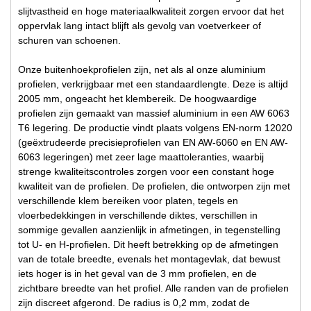
slijtvastheid en hoge materiaalkwaliteit zorgen ervoor dat het
oppervlak lang intact blijft als gevolg van voetverkeer of
schuren van schoenen.
Onze buitenhoekprofielen zijn, net als al onze aluminium
profielen, verkrijgbaar met een standaardlengte. Deze is altijd
2005 mm, ongeacht het klembereik. De hoogwaardige
profielen zijn gemaakt van massief aluminium in een AW 6063
T6 legering. De productie vindt plaats volgens EN-norm 12020
(geëxtrudeerde precisieprofielen van EN AW-6060 en EN AW-
6063 legeringen) met zeer lage maattoleranties, waarbij
strenge kwaliteitscontroles zorgen voor een constant hoge
kwaliteit van de profielen. De profielen, die ontworpen zijn met
verschillende klem bereiken voor platen, tegels en
vloerbedekkingen in verschillende diktes, verschillen in
sommige gevallen aanzienlijk in afmetingen, in tegenstelling
tot U- en H-profielen. Dit heeft betrekking op de afmetingen
van de totale breedte, evenals het montagevlak, dat bewust
iets hoger is in het geval van de 3 mm profielen, en de
zichtbare breedte van het profiel. Alle randen van de profielen
zijn discreet afgerond. De radius is 0,2 mm, zodat de