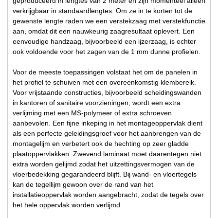
geproduceerd in lengtes van 2 meter en zijn momenteel alleen
verkrijgbaar in standaardlengtes. Om ze in te korten tot de
gewenste lengte raden we een verstekzaag met verstekfunctie
aan, omdat dit een nauwkeurig zaagresultaat oplevert. Een
eenvoudige handzaag, bijvoorbeeld een ijzerzaag, is echter
ook voldoende voor het zagen van de 1 mm dunne profielen.
Voor de meeste toepassingen volstaat het om de panelen in
het profiel te schuiven met een overeenkomstig klembereik.
Voor vrijstaande constructies, bijvoorbeeld scheidingswanden
in kantoren of sanitaire voorzieningen, wordt een extra
verlijming met een MS-polymeer of extra schroeven
aanbevolen. Een fijne inkeping in het montageoppervlak dient
als een perfecte geleidingsgroef voor het aanbrengen van de
montagelijm en verbetert ook de hechting op zeer gladde
plaatoppervlakken. Zwevend laminaat moet daarentegen niet
extra worden gelijmd zodat het uitzettingsvermogen van de
vloerbedekking gegarandeerd blijft. Bij wand- en vloertegels
kan de tegellijm gewoon over de rand van het
installatieoppervlak worden aangebracht, zodat de tegels over
het hele oppervlak worden verlijmd.