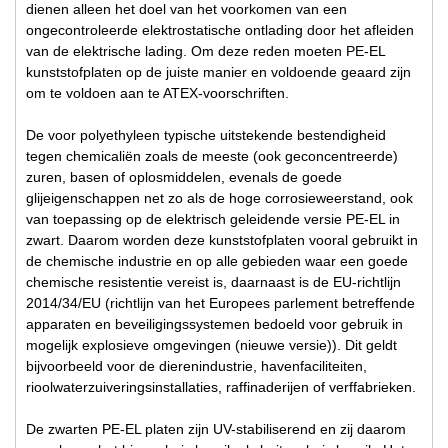
dienen alleen het doel van het voorkomen van een
ongecontroleerde elektrostatische ontlading door het afleiden
van de elektrische lading. Om deze reden moeten PE-EL
kunststofplaten op de juiste manier en voldoende geaard zijn
om te voldoen aan te ATEX-voorschriften.
De voor polyethyleen typische uitstekende bestendigheid
tegen chemicaliën zoals de meeste (ook geconcentreerde)
zuren, basen of oplosmiddelen, evenals de goede
glijeigenschappen net zo als de hoge corrosieweerstand, ook
van toepassing op de elektrisch geleidende versie PE-EL in
zwart. Daarom worden deze kunststofplaten vooral gebruikt in
de chemische industrie en op alle gebieden waar een goede
chemische resistentie vereist is, daarnaast is de EU-richtlijn
2014/34/EU (richtlijn van het Europees parlement betreffende
apparaten en beveiligingssystemen bedoeld voor gebruik in
mogelijk explosieve omgevingen (nieuwe versie)). Dit geldt
bijvoorbeeld voor de dierenindustrie, havenfaciliteiten,
rioolwaterzuiveringsinstallaties, raffinaderijen of verffabrieken.
De zwarten PE-EL platen zijn UV-stabiliserend en zij daarom