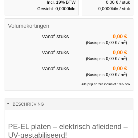
Incl. 19% BTW
0,00 €
/ stuk
Gewicht:
0,0000
kilo
0,0000
kilo / stuk
Volumekortingen
vanaf
stuks
0,00 €
2
(Basisprijs
0,00 €
/ m
)
vanaf
stuks
0,00 €
2
(Basisprijs
0,00 €
/ m
)
vanaf
stuks
0,00 €
2
(Basisprijs
0,00 €
/ m
)
Alle prijzen zijn inclusief 19% btw
BESCHRIJVING
PE-EL platen – elektrisch afleidend –
UV-gestabiliseerd!