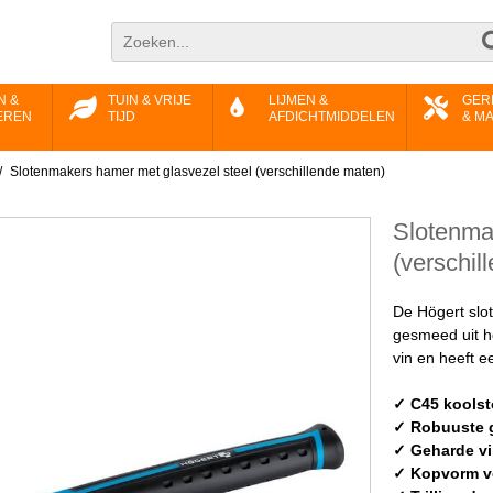
N &
TUIN & VRIJE
LIJMEN &
GER
EREN
TIJD
AFDICHTMIDDELEN
& M
/
Slotenmakers hamer met glasvezel steel (verschillende maten)
Slotenma
(verschil
De Högert slo
gesmeed uit h
vin en heeft e
✓ C45 koolst
✓ Robuuste 
✓ Geharde v
✓ Kopvorm v