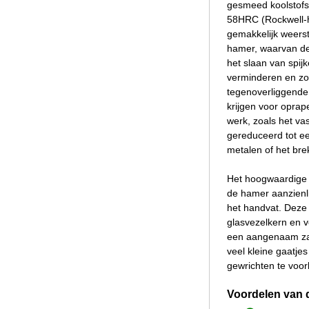
gesmeed koolstofst
58HRC (Rockwell-ha
gemakkelijk weers
hamer, waarvan de 
het slaan van spij
verminderen en zo 
tegenoverliggende 
krijgen voor oprap
werk, zoals het va
gereduceerd tot ee
metalen of het bre
Het hoogwaardige 
de hamer aanzienli
het handvat. Deze 
glasvezelkern en v
een aangenaam zach
veel kleine gaatje
gewrichten te voor
Voordelen van 