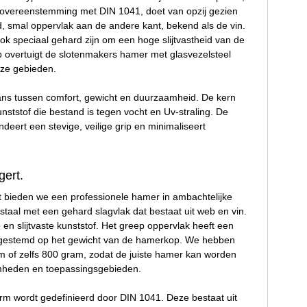
n overeenstemming met DIN 1041, doet van opzij gezien
, smal oppervlak aan de andere kant, bekend als de vin.
k speciaal gehard zijn om een hoge slijtvastheid van de
p overtuigt de slotenmakers hamer met glasvezelsteel
oze gebieden.
ans tussen comfort, gewicht en duurzaamheid. De kern
nststof die bestand is tegen vocht en Uv-straling. De
eert een stevige, veilige grip en minimaliseert
ert.
 bieden we een professionele hamer in ambachtelijke
taal met een gehard slagvlak dat bestaat uit web en vin.
n slijtvaste kunststof. Het greep oppervlak heeft een
t afgestemd op het gewicht van de hamerkop. We hebben
 of zelfs 800 gram, zodat de juiste hamer kan worden
amheden en toepassingsgebieden.
m wordt gedefinieerd door DIN 1041. Deze bestaat uit