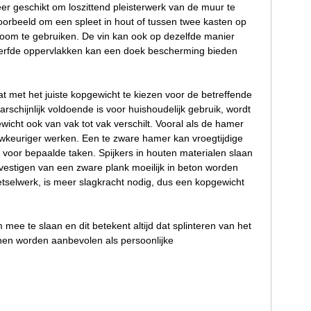
eer geschikt om loszittend pleisterwerk van de muur te
jvoorbeeld om een spleet in hout of tussen twee kasten op
boom te gebruiken. De vin kan ook op dezelfde manier
everfde oppervlakken kan een doek bescherming bieden
 met het juiste kopgewicht te kiezen voor de betreffende
schijnlijk voldoende is voor huishoudelijk gebruik, wordt
cht ook van vak tot vak verschilt. Vooral als de hamer
auwkeuriger werken. Een te zware hamer kan vroegtijdige
t voor bepaalde taken. Spijkers in houten materialen slaan
vestigen van een zware plank moeilijk in beton worden
etselwerk, is meer slagkracht nodig, dus een kopgewicht
ee te slaan en dit betekent altijd dat splinteren van het
enen worden aanbevolen als persoonlijke