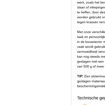
werk, zoals het be
slaan of inkepinge
te heffen, door de
worden gebruikt om
tegen krassen vero
Met onze verschill
taak en persoonlij
in de bouwsector m
vaak wordt gebruik
vermoeidheid veroo
kan nog steeds met
geslagen met een k
van 500 g of meer 
TIP:
Een slotenmak
geslagen materiaal
beschermingsmidd
Technische ge