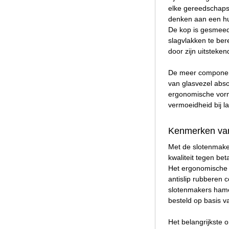
elke gereedschaps
denken aan een hui
De kop is gesmeed 
slagvlakken te ber
door zijn uitsteke
De meer component
van glasvezel abso
ergonomische vorm 
vermoeidheid bij l
Kenmerken van
Met de slotenmake
kwaliteit tegen be
Het ergonomische h
antislip rubberen 
slotenmakers hame
besteld op basis 
Het belangrijkste