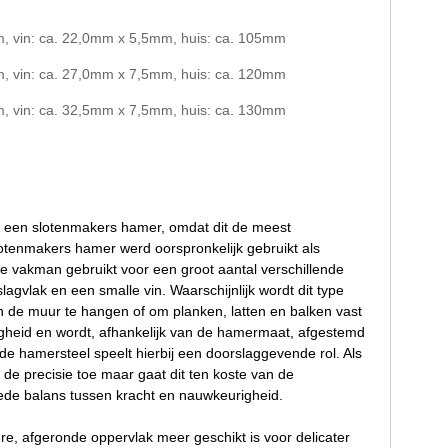
, vin: ca. 22,0mm x 5,5mm, huis: ca. 105mm
, vin: ca. 27,0mm x 7,5mm, huis: ca. 120mm
, vin: ca. 32,5mm x 7,5mm, huis: ca. 130mm
l een slotenmakers hamer, omdat dit de meest
lotenmakers hamer werd oorspronkelijk gebruikt als
e vakman gebruikt voor een groot aantal verschillende
agvlak en een smalle vin. Waarschijnlijk wordt dit type
an de muur te hangen of om planken, latten en balken vast
igheid en wordt, afhankelijk van de hamermaat, afgestemd
de hamersteel speelt hierbij een doorslaggevende rol. Als
mt de precisie toe maar gaat dit ten koste van de
oede balans tussen kracht en nauwkeurigheid.
ere, afgeronde oppervlak meer geschikt is voor delicater