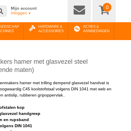
0
Mijn account
Inloggen
▼
EEDSCHAP
HARDWARE &
ACTIES &
ACHINES
ACCESSOIRES
AANBIEDINGEN
kers hamer met glasvezel steel
lende maten)
tenmakers hamer met trilling dempend glasvezel handvat is
oogwaardig C45 koolstofstaal volgens DIN 1041 met web en
en antislip, rubberen gripoppervlak..
ofstalen kop
glasvezel handgreep
in en rupsband
olgens DIN 1041