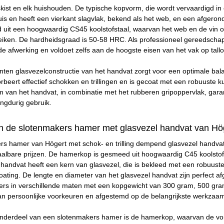
kist en elk huishouden. De typische kopvorm, die wordt vervaardigd i
s en heeft een vierkant slagvlak, bekend als het web, en een afgerond
uit een hoogwaardig CS45 koolstofstaal, waarvan het web en de vin oo
eiken. De hardheidsgraad is 50-58 HRC. Als professioneel gereedscha
nde afwerking en voldoet zelfs aan de hoogste eisen van het vak op tall
en glasvezelconstructie van het handvat zorgt voor een optimale bal
rbeert effectief schokken en trillingen en is gecoat met een robuuste ku
van het handvat, in combinatie met het rubberen gripoppervlak, garand
angdurig gebruik.
 de slotenmakers hamer met glasvezel handvat van Hög
rs hamer van Högert met schok- en trilling dempend glasvezel handvat
taalbare prijzen. De hamerkop is gesmeed uit hoogwaardig C45 koolstofs
andvat heeft een kern van glasvezel, die is bekleed met een robuuste e
coating. De lengte en diameter van het glasvezel handvat zijn perfec
rs in verschillende maten met een kopgewicht van 300 gram, 500 gram
van persoonlijke voorkeuren en afgestemd op de belangrijkste werkza
 onderdeel van een slotenmakers hamer is de hamerkop, waarvan de vor