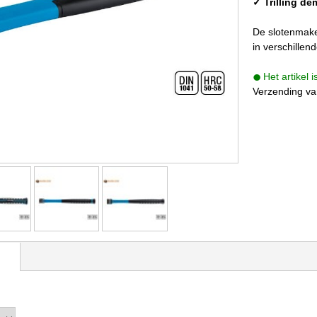
✓ Trilling d
De slotenmaker
in verschille
Het artikel 
Verzending va