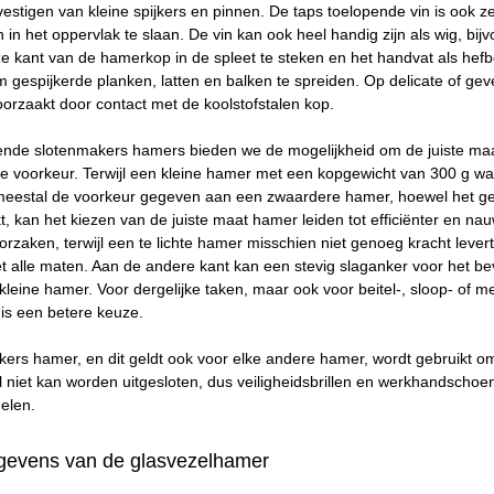
vestigen van kleine spijkers en pinnen. De taps toelopende vin is ook z
n in het oppervlak te slaan. De vin kan ook heel handig zijn als wig, bi
ze kant van de hamerkop in de spleet te steken en het handvat als hef
 gespijkerde planken, latten en balken te spreiden. Op delicate of g
orzaakt door contact met de koolstofstalen kop.
ende slotenmakers hamers bieden we de mogelijkheid om de juiste maat
ke voorkeur. Terwijl een kleine hamer met een kopgewicht van 300 g waar
eestal de voorkeur gegeven aan een zwaardere hamer, hoewel het gewi
t, kan het kiezen van de juiste maat hamer leiden tot efficiënter en n
rzaken, terwijl een te lichte hamer misschien niet genoeg kracht lever
 alle maten. Aan de andere kant kan een stevig slaganker voor het be
leine hamer. Voor dergelijke taken, maar ook voor beitel-, sloop- of m
is een betere keuze.
ers hamer, en dit geldt ook voor elke andere hamer, wordt gebruikt om m
 niet kan worden uitgesloten, dus veiligheidsbrillen en werkhandscho
elen.
gevens van de glasvezelhamer