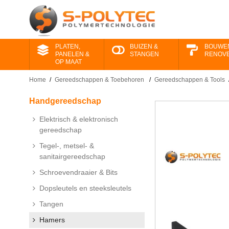
PLATEN,
BUIZEN &
BOUWE
PANELEN &
STANGEN
RENOV
OP MAAT
Home
/
Gereedschappen ​& Toebehoren
/
Gereedschappen & Tools
Handgereedschap
Elektrisch & elektronisch
gereedschap
Tegel-, metsel- &
sanitairgereedschap
Schroevendraaier & Bits
Dopsleutels en steeksleutels
Tangen
Hamers