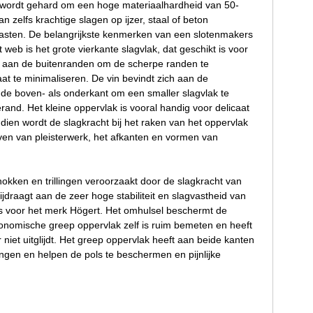
en wordt gehard om een hoge materiaalhardheid van 50-
zelfs krachtige slagen op ijzer, staal of beton
asten. De belangrijkste kenmerken van een slotenmakers
web is het grote vierkante slagvlak, dat geschikt is voor
uind aan de buitenranden om de scherpe randen te
at te minimaliseren. De vin bevindt zich aan de
 de boven- als onderkant om een smaller slagvlak te
rand. Het kleine oppervlak is vooral handig voor delicaat
dien wordt de slagkracht bij het raken van het oppervlak
haven van pleisterwerk, het afkanten en vormen van
kken en trillingen veroorzaakt door de slagkracht van
jdraagt aan de zeer hoge stabiliteit en slagvastheid van
h is voor het merk Högert. Het omhulsel beschermt de
onomische greep oppervlak zelf is ruim bemeten en heeft
niet uitglijdt. Het greep oppervlak heeft aan beide kanten
ngen en helpen de pols te beschermen en pijnlijke