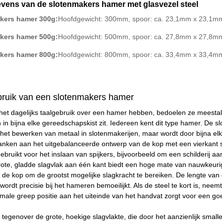
evens van de slotenmakers hamer met glasvezel steel
kers hamer 300g:
Hoofdgewicht: 300mm, spoor: ca. 23,1mm x 23,1mm
kers hamer 500g:
Hoofdgewicht: 500mm, spoor: ca. 27,8mm x 27,8mm
kers hamer 800g:
Hoofdgewicht: 800mm, spoor: ca. 33,4mm x 33,4mm
bruik van een slotenmakers hamer
 het dagelijks taalgebruik over een hamer hebben, bedoelen ze meesta
in bijna elke gereedschapskist zit. Iedereen kent dit type hamer. De s
et bewerken van metaal in slotenmakerijen, maar wordt door bijna elk
 danken aan het uitgebalanceerde ontwerp van de kop met een vierkant sl
bruikt voor het inslaan van spijkers, bijvoorbeeld om een schilderij a
grote, gladde slagvlak aan één kant biedt een hoge mate van nauwkeur
 de kop om de grootst mogelijke slagkracht te bereiken. De lengte van 
, wordt precisie bij het hameren bemoeilijkt. Als de steel te kort is, nee
imale greep positie aan het uiteinde van het handvat zorgt voor een g
h tegenover de grote, hoekige slagvlakte, die door het aanzienlijk small