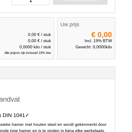
Uw prijs
€ 0,00
0,00 €
/ stuk
0,00 €
/ stuk
Incl. 19% BTW
0,0000
kilo / stuk
Gewicht:
0,0000
kilo
Alle prijzen zijn inclusief 19% btw
handvat
s DIN 1041✓
assieke hamer met houten steel en wordt gekenmerkt door
de type hamer en is te vinden in bijna elke werkplaats,