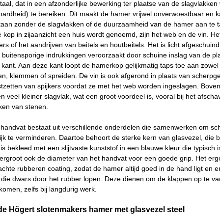
aal, dat in een afzonderlijke bewerking ter plaatse van de slagvlakk
rdheid) te bereiken. Dit maakt de hamer vrijwel onverwoestbaar en kan 
taan zonder de slagvlakken of de duurzaamheid van de hamer aan te t
kop in zijaanzicht een huis wordt genoemd, zijn het web en de vin. Het 
kers of het aandrijven van beitels en houtbeitels. Het is licht afgesch
buitensporige indrukkingen veroorzaakt door schuine inslag van de pla
kant. Aan deze kant loopt de hamerkop gelijkmatig taps toe aan zowel
en, klemmen of spreiden. De vin is ook afgerond in plaats van scherpge
stzetten van spijkers voordat ze met het web worden ingeslagen. Boven
n veel kleiner slagvlak, wat een groot voordeel is, vooral bij het afsc
ken van stenen.
handvat bestaat uit verschillende onderdelen die samenwerken om scho
jk te verminderen. Daartoe behoort de sterke kern van glasvezel, die bi
is bekleed met een slijtvaste kunststof in een blauwe kleur die typisc
ergroot ook de diameter van het handvat voor een goede grip. Het erg
te rubberen coating, zodat de hamer altijd goed in de hand ligt en er 
s die dwars door het rubber lopen. Deze dienen om de klappen op te va
komen, zelfs bij langdurig werk.
de Högert slotenmakers hamer met glasvezel steel