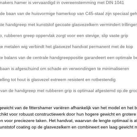
makers hamer is vervaardigd in overeenstemming met DIN 1041
 de baan van de huisvormige hamerkop van C45-staal zijn speciaal ge
te handgreep met kunststof gecoate glasvezelkern vermindert trilling
ip, rubberen greep oppervlak zorgt voor een stevige, slip vaste grip
ge metalen wig verbindt het glasvezel handvat permanent met de kop
te balans van de centrale handgreeppositie garandeert een optimale b
baan is afgeschuind om schade en verwondingen te minimaliseren
elling tot hout is glasvezel extreem resistent en rotbestendig
 van de handgreep met rubberen grip is optimaal afgestemd op de groo
gewicht van de fittershamer variëren afhankelijk van het model en he
chikt voor robuust constructiewerk door hun hogere gewicht en grotere
n voor preciezere taken. Het handvat, waarvan de lengte optimaal is 
nststof coating op de glasvezelkern en combineert een laag gewicht 